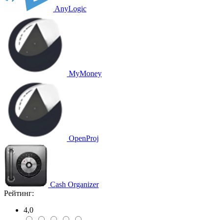
AnyLogic
MyMoney
OpenProj
Cash Organizer
Рейтинг:
4,0