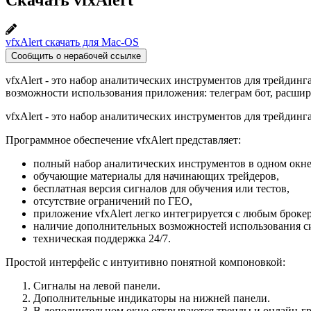
vfxAlert скачать для Mac-OS
Сообщить о нерабочей ссылке
vfxAlert - это набор аналитических инструментов для трейдинг
возможности использования приложения: телеграм бот, расши
vfxAlert - это набор аналитических инструментов для трейдинга
Программное обеспечение vfxAlert представляет:
полный набор аналитических инструментов в одном окне
обучающие материалы для начинающих трейдеров,
бесплатная версия сигналов для обучения или тестов,
отсутствие ограничений по ГЕО,
приложение vfxAlert легко интегрируется с любым броке
наличие дополнительных возможностей использования сигн
техническая поддержка 24/7.
Простой интерфейс с интуитивно понятной компоновкой:
Сигналы на левой панели.
Дополнительные индикаторы на нижней панели.
В дополнительном окне открываются тренды и онлайн-г