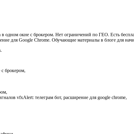
а в одном окне с брокером. Нет ограничений по ГЕО. Есть беспл
рение для Google Chrome. Обучающие материалы в блоге для на
.
 с брокером,
ром,
алов vfxAlert: телеграм бот, расширение для google chrome,
рафики.