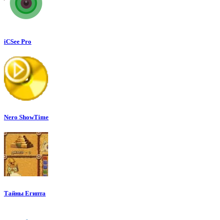
iCSee Pro
Nero ShowTime
Тайны Египта