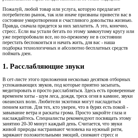
Пожалуй, любой товар или услуга, которую предлагает
потребителю рынок, так или иначе призваны привести вас в
состояние умиротворения и счастливого довольства жизнью.
Правда, сначала придется за них заплатить. А это, конечно,
стресс. Если вы устали бегать по этому замкнутому кругу или
уже перепробовали все, но по-прежнему не в состоянии
перестать беспокоиться и начать жить, для вас - наша
подборка технологичных и абсолютно бесплатных средств
поймать дзен.
1. Расслабляющие звуки
В сет-листе этого приложения несколько десятков отборных
успокаивающих звуков, под которые приятно засыпать,
медитировать и просто расслабляться. Здесь есть проверенные
временем хиты - шум леса, дождя, треск огня в камине, звуки
океанских волн. Любители экзотики могут насладиться
пением китов. Для тех, кто уверен, что в бурях есть покой -
завывание ветра и раскаты грома. Просто закройте глаза и
наслаждайтесь. Специалисты рекомендуют посвящать этому
занятию 20-30 минут каждый день. Считается, что звуки
живой природы настраивают человека на нужный ритм,
заряжают положительными эмоций, снимают стресс и