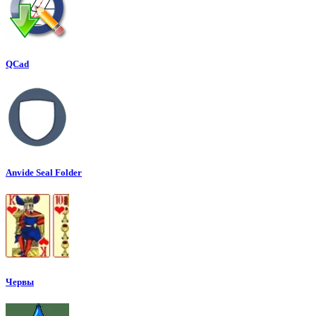
QCad
Anvide Seal Folder
Червы