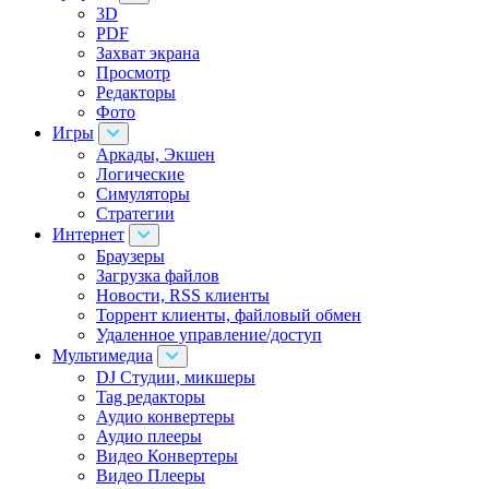
3D
PDF
Захват экрана
Просмотр
Редакторы
Фото
Игры
Аркады, Экшен
Логические
Симуляторы
Стратегии
Интернет
Браузеры
Загрузка файлов
Новости, RSS клиенты
Торрент клиенты, файловый обмен
Удаленное управление/доступ
Мультимедиа
DJ Студии, микшеры
Tag редакторы
Аудио конвертеры
Аудио плееры
Видео Конвертеры
Видео Плееры