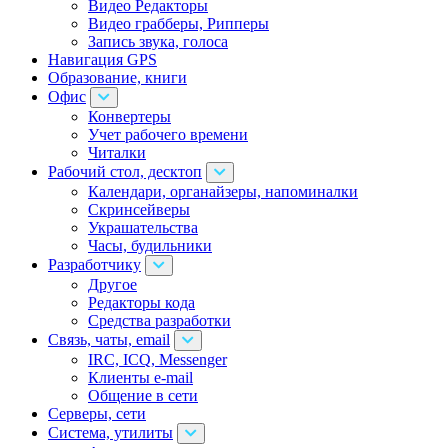
Видео Редакторы
Видео грабберы, Рипперы
Запись звука, голоса
Навигация GPS
Образование, книги
Офис
Конвертеры
Учет рабочего времени
Читалки
Рабочий стол, десктоп
Календари, органайзеры, напоминалки
Скринсейверы
Украшательства
Часы, будильники
Разработчику
Другое
Редакторы кода
Средства разработки
Связь, чаты, email
IRC, ICQ, Messenger
Клиенты e-mail
Общение в сети
Серверы, сети
Система, утилиты