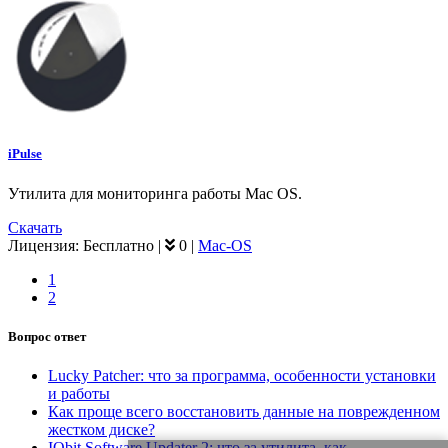
iPulse
Утилита для мониторинга работы Mac OS.
Скачать
Лицензия:
Бесплатно
|
0
|
Mac-OS
1
2
Вопрос ответ
Lucky Patcher: что за программа, особенности установки
и работы
Как проще всего восстановить данные на поврежденном
жестком диске?
IObit Software Updater 2: что за утилита, как