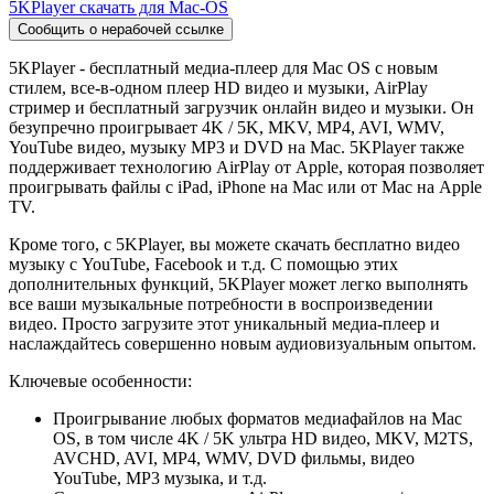
5KPlayer скачать для Mac-OS
Сообщить о нерабочей ссылке
5KPlayer - бесплатный медиа-плеер для Mac OS с новым
стилем, все-в-одном плеер HD видео и музыки, AirPlay
стример и бесплатный загрузчик онлайн видео и музыки. Он
безупречно проигрывает 4K / 5K, MKV, MP4, AVI, WMV,
YouTube видео, музыку MP3 и DVD на Mac. 5KPlayer также
поддерживает технологию AirPlay от Apple, которая позволяет
проигрывать файлы с iPad, iPhone на Mac или от Mac на Apple
TV.
Кроме того, с 5KPlayer, вы можете скачать бесплатно видео
музыку с YouTube, Facebook и т.д. С помощью этих
дополнительных функций, 5KPlayer может легко выполнять
все ваши музыкальные потребности в воспроизведении
видео. Просто загрузите этот уникальный медиа-плеер и
наслаждайтесь совершенно новым аудиовизуальным опытом.
Ключевые особенности:
Проигрывание любых форматов медиафайлов на Mac
OS, в том числе 4K / 5K ультра HD видео, MKV, M2TS,
AVCHD, AVI, MP4, WMV, DVD фильмы, видео
YouTube, MP3 музыка, и т.д.