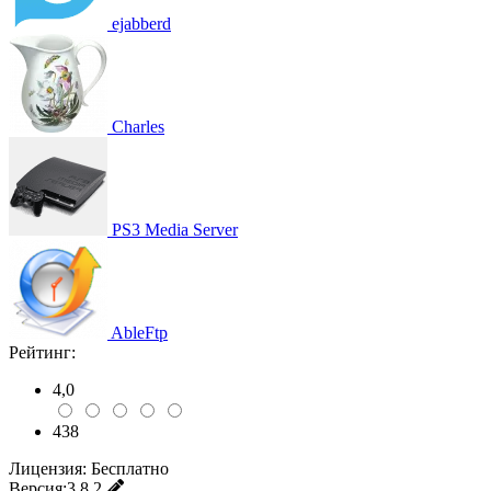
ejabberd
Charles
PS3 Media Server
AbleFtp
Рейтинг:
4,0
438
Лицензия:
Бесплатно
Версия:
3.8.2