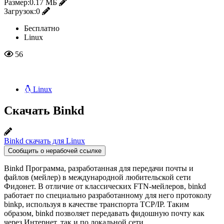
Размер:
0.17 МБ
Загрузок:
0
Бесплатно
Linux
56
Linux
Скачать Binkd
Binkd скачать для Linux
Сообщить о нерабочей ссылке
Binkd Программа, разработанная для передачи почты и
файлов (мейлер) в международной любительской сети
Фидонет. В отличие от классических FTN-мейлеров, binkd
работает по специально разработанному для него протоколу
binkp, используя в качестве транспорта TCP/IP. Таким
образом, binkd позволяет передавать фидошную почту как
через Интернет, так и по локальной сети.