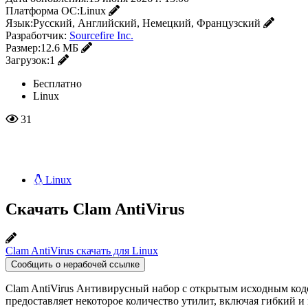
Платформа ОС:
Linux
Язык:
Русский, Английский, Немецкий, Французский
Разработчик:
Sourcefire Inc.
Размер:
12.6 МБ
Загрузок:
1
Бесплатно
Linux
31
Linux
Скачать Clam AntiVirus
Clam AntiVirus скачать для Linux
Сообщить о нерабочей ссылке
Clam AntiVirus Антивирусный набор с открытым исходным код
предоставляет некоторое количество утилит, включая гибкий