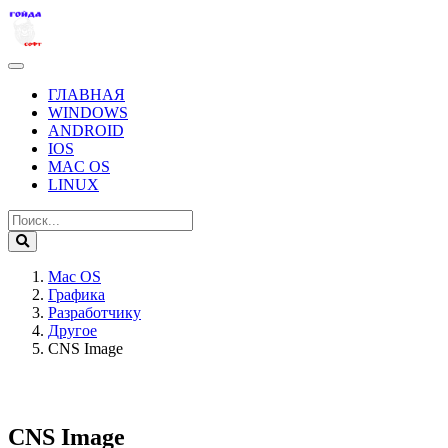
ГЛАВНАЯ
WINDOWS
ANDROID
IOS
MAC OS
LINUX
Mac OS
Графика
Разработчику
Другое
CNS Image
CNS Image