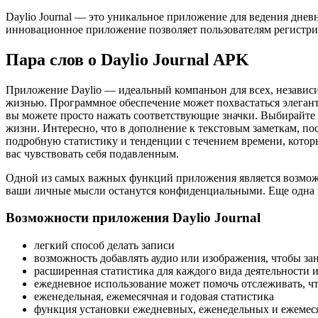
Daylio Journal — это уникальное приложение для ведения днев
инновационное приложение позволяет пользователям регистрир
Пара слов о Daylio Journal APK
Приложение Daylio — идеальный компаньон для всех, независим
жизнью. Программное обеспечение может похвастаться элеган
вы можете просто нажать соответствующие значки. Выбирайте и
жизни. Интересно, что в дополнение к текстовым заметкам, по
подробную статистику и тенденции с течением времени, которы
вас чувствовать себя подавленным.
Одной из самых важных функций приложения является возможно
ваши личные мысли останутся конфиденциальными. Еще одна п
Возможности приложения Daylio Journal
легкий способ делать записи
возможность добавлять аудио или изображения, чтобы з
расширенная статистика для каждого вида деятельности 
ежедневное использование может помочь отслеживать, чт
еженедельная, ежемесячная и годовая статистика
функция установки ежедневных, еженедельных и ежемес