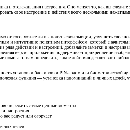
ника и отслеживания настроения. Оно меняет то, как вы следит
овать свое настроение и действия всего несколькими нажатиями
о от того, хотите ли вы понять свои эмоции, улучшить свое пси
тным и интуитивно понятным интерфейсом, который значительн
з ряда действий и настроений, добавляйте заметки и настраива
следняя версия приложения поддерживает прикрепление изображе
е помогают вам определить, какие действия делают вас наиболе
сть установки блокировки PIN-кодом или биометрической аутен
олезная функция — установка напоминаний и личных целей, что
аново пережить самые ценные моменты
или настроения
о вас радует или огорчает
ячных целей