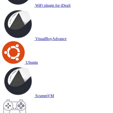
WiFi plugin for iDeaS
VisualBoyAdvance
Ubuntu
ScummVM