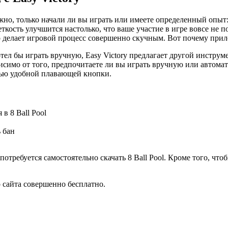
важно, только начали ли вы играть или имеете определенный опы
ткость улучшится настолько, что ваше участие в игре вовсе не 
это делает игровой процесс совершенно скучным. Вот почему пр
отел бы играть вручную, Easy Victory предлагает другой инстр
исимо от того, предпочитаете ли вы играть вручную или автома
ью удобной плавающей кнопки.
в 8 Ball Pool
 бан
требуется самостоятельно скачать 8 Ball Pool. Кроме того, что
о сайта совершенно бесплатно.