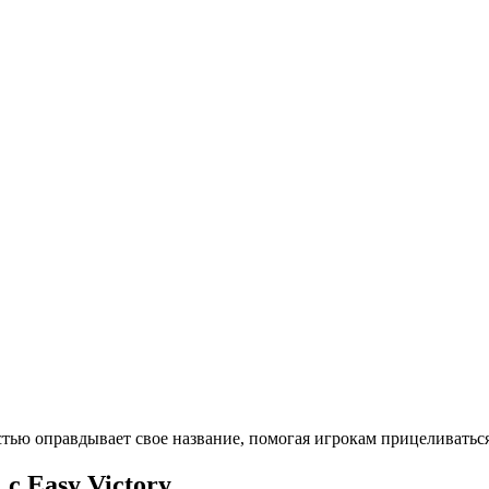
ностью оправдывает свое название, помогая игрокам прицеливать
 с Easy Victory