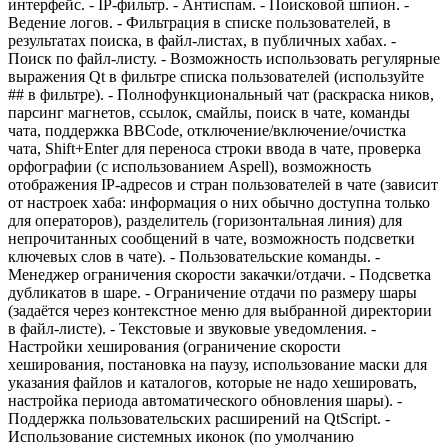
интерфейс. - IP-фильтр. - Антиспам. - Поисковой шпион. -
Ведение логов. - Фильтрация в списке пользователей, в
результатах поиска, в файл-листах, в публичных хабах. -
Поиск по файл-листу. - Возможность использовать регулярные
выражения Qt в фильтре списка пользователей (используйте
## в фильтре). - Полнофункциональный чат (раскраска ников,
парсинг магнетов, ссылок, смайлы, поиск в чате, команды
чата, поддержка BBCode, отключение/включение/очистка
чата, Shift+Enter для переноса строки ввода в чате, проверка
орфографии (с использованием Aspell), возможность
отображения IP-адресов и стран пользователей в чате (зависит
от настроек хаба: информация о них обычно доступна только
для операторов), разделитель (горизонтальная линия) для
непрочитанных сообщений в чате, возможность подсветки
ключевых слов в чате). - Пользовательские команды. -
Менеджер ограничения скорости закачки/отдачи. - Подсветка
дубликатов в шаре. - Ограничение отдачи по размеру шары
(задаётся через контекстное меню для выбранной директории
в файл-листе). - Текстовые и звуковые уведомления. -
Настройки хеширования (ограничение скорости
хеширования, постановка на паузу, использование маски для
указания файлов и каталогов, которые не надо хешировать,
настройка периода автоматического обновления шары). -
Поддержка пользовательских расширений на QtScript. -
Использование системных иконок (по умолчанию