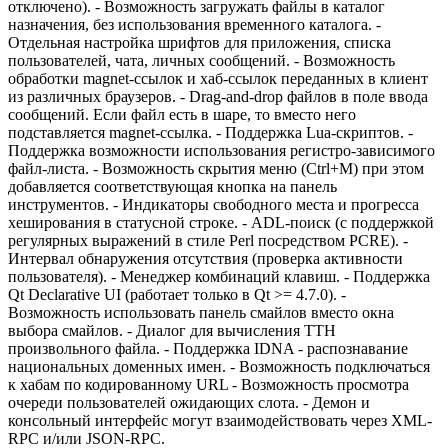
отключено). - Возможность загружать файлы в каталог
назначения, без использования временного каталога. -
Отдельная настройка шрифтов для приложения, списка
пользователей, чата, личных сообщений. - Возможность
обработки magnet-ссылок и хаб-ссылок переданных в клиент
из различных браузеров. - Drag-and-drop файлов в поле ввода
сообщений. Если файл есть в шаре, то вместо него
подставляется magnet-ссылка. - Поддержка Lua-скриптов. -
Поддержка возможности использования регистро-зависимого
файл-листа. - Возможность скрытия меню (Ctrl+M) при этом
добавляется соответствующая кнопка на панель
инструментов. - Индикаторы свободного места и прогресса
хеширования в статусной строке. - ADL-поиск (с поддержкой
регулярных выражений в стиле Perl посредством PCRE). -
Интервал обнаружения отсутствия (проверка активности
пользователя). - Менеджер комбинаций клавиш. - Поддержка
Qt Declarative UI (работает только в Qt >= 4.7.0). -
Возможность использовать панель смайлов вместо окна
выбора смайлов. - Диалог для вычисления TTH
произвольного файла. - Поддержка IDNA - распознавание
национальных доменных имен. - ​​Возможность подключаться
к хабам по кодированному URL - Возможность просмотра
очереди пользователей ожидающих слота. - Демон и
консольный интерфейс могут взаимодействовать через XML-
RPC и/или JSON-RPC.