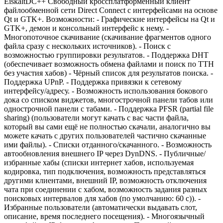
EiskaltDC++ Свободный кроссплатформенный клиент
файлообменной сети Direct Connect с интерфейсами на основе
Qt и GTK+. Возможности: - Графические интерфейсы на Qt и
GTK+, демон и консольный интерфейс к нему. -
Многопоточное скачивание (скачивание фрагментов одного
файла сразу с нескольких источников). - Поиск с
возможностью группировки результатов. - Поддержка DHT
(обеспечивает возможность обмена файлами и поиск по TTH
без участия хабов) - Чёрный список для результатов поиска. -
Поддержка UPnP. - Поддержка привязки к сетевому
интерфейсу/адресу. - Возможность использования бокового
дока со списком виджетов, многострочной панели табов или
однострочной панели с табами. - Поддержка PFSR (partial file
sharing) (пользователи могут качать с вас части файла,
который вы сами ещё не полностью скачали, аналогично вы
можете качать с других пользователей частично скачанные
ими файлы). - Списки отданного/скачанного. - Возможность
автообновления внешнего IP через DynDNS. - Публичные/
избранные хабы (списки интернет хабов, используемая
кодировка, тип подключения, возможность представляться
другими клиентами, внешний IP, возможность отключения
чата при соединении с хабом, возможность задания разных
поисковых интервалов для хабов (по умолчанию: 60 с)). -
Избранные пользователи (автоматически выдавать слот,
описание, время последнего посещения). - Многоязычный