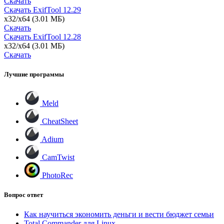
Скачать
Скачать ExifTool
12.29
x32/x64
(3.01 МБ)
Скачать
Скачать ExifTool
12.28
x32/x64
(3.01 МБ)
Скачать
Лучшие программы
Meld
CheatSheet
Adium
CamTwist
PhotoRec
Вопрос ответ
Как научиться экономить деньги и вести бюджет семьи
Total Commander для Linux