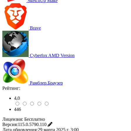
SketchUp Make
Brave
Cyberfox AMD Version
Рамблер.Браузер
Рейтинг:
4,0
446
Лицензия:
Бесплатно
Версия:
115.0.5790.110
Дата обновления:
29 марта 2025 г. 3:00