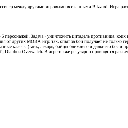
оссовер между другими игровыми вселенными Blizzard. Игра распр
 5 персонажей. Задача - уничтожить цитадель противника, коих 
ия от других MOBA-игр: так, опыт за бои получает не только ге
разные классы (танк, лекарь, бойцы ближнего и дальнего боя и п
aft, Diablo и Overwatch. В игре также регулярно проводятся раз