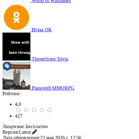
World of Warplanes
Игры ОК
ThemeSong Trivia
Planeshift MMORPG
Рейтинг:
4,0
427
Лицензия:
Бесплатно
Версия:
Latest
Дата обновления:
22 мая 2026 г. 12:56