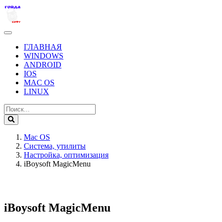
ГЛАВНАЯ
WINDOWS
ANDROID
IOS
MAC OS
LINUX
Mac OS
Система, утилиты
Настройка, оптимизация
iBoysoft MagicMenu
iBoysoft MagicMenu