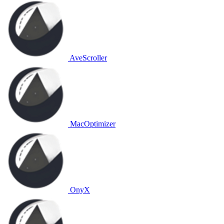
AveScroller
MacOptimizer
OnyX