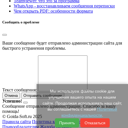
Teamviewer: что это за программа
WhatsApp - восстанавливаем сообщения переписки
Чем открыть PDF: особенности формата
Сообщить о проблеме
Ваше сообщение будет отправлено администрации сайта для
быстрого устранения проблемы.
Текст сообщения:
Мы используем файлы cookie для
Отмена
Отправить сообщение
улучшения вашего опыта на нашем
Успешно!
сайте. Продолжая использовать наш сайт,
Сообщение отправлено администрации. Спасибо за вашу
вы соглашаетесь с нашей
Политикой
помощь!
конфиденциальности
.
© Goida-Soft.ru 2025
Правила сайта
Политика конфиденциальности
Принять
Отказаться
Правообладателям
Жалоба на файл