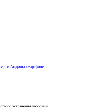
тере и Андроид-смартфоне
ыстрого устранения проблемы.