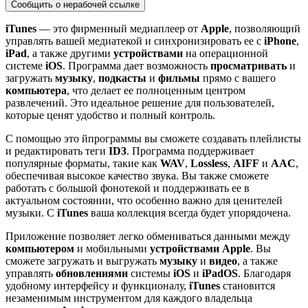
Сообщить о нерабочей ссылке
iTunes
— это фирменный медиаплеер от
Apple
, позволяющий
управлять вашей медиатекой и синхронизировать ее с
iPhone
,
iPad
, а также другими
устройствами
на операционной
системе
iOS
. Программа дает возможность
просматривать
и
загружать
музыку
,
подкасты
и
фильмы
прямо с вашего
компьютера
, что делает ее полноценным центром
развлечений. Это идеальное решение для пользователей,
которые ценят удобство и полный контроль.
С помощью это йпрограммы вы сможете создавать плейлисты
и редактировать теги
ID3
. Программа поддерживает
популярные форматы, такие как
WAV
,
Lossless
,
AIFF
и
AAC
,
обеспечивая высокое качество звука. Вы также сможете
работать с большой фонотекой и поддерживать ее в
актуальном состоянии, что особенно важно для ценителей
музыки. С
iTunes
ваша коллекция всегда будет упорядочена.
Приложение позволяет легко обмениваться данными между
компьютером
и мобильными
устройствами
Apple
. Вы
сможете загружать и выгружать
музыку
и
видео
, а также
управлять
обновлениями
системы
iOS
и
iPadOS
. Благодаря
удобному интерфейсу и функционалу,
iTunes
становится
незаменимым инструментом для каждого владельца