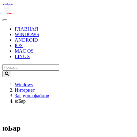
ГЛАВНАЯ
WINDOWS
ANDROID
IOS
MAC OS
LINUX
Windows
Интернет
Загрузка файлов
юБар
юБар