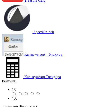
Treasure Calc
SpeedCrunch
Калькулятор – блокнот
Калькулятор Трейдера
Рейтинг:
4,0
456
Лицензия:
Бесплатно