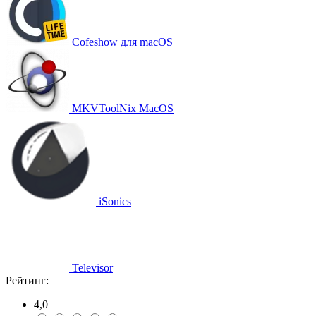
Cofeshow для macOS
MKVToolNix MacOS
iSonics
Televisor
Рейтинг:
4,0