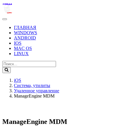
ГЛАВНАЯ
WINDOWS
ANDROID
IOS
MAC OS
LINUX
iOS
Система, утилиты
Удаленное управление
ManageEngine MDM
ManageEngine MDM