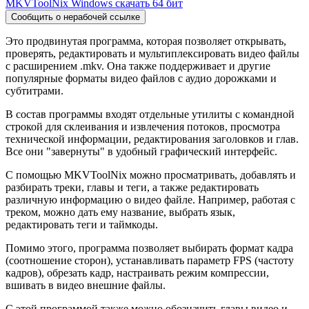
MKVToolNix Windows скачать 64 бит
Сообщить о нерабочей ссылке
Это продвинутая программа, которая позволяет открывать,
проверять, редактировать и мультиплексировать видео файлы
с расширением .mkv. Она также поддерживает и другие
популярные форматы видео файлов с аудио дорожками и
субтитрами.
В состав программы входят отдельные утилиты с командной
строкой для склеивания и извлечения потоков, просмотра
технической информации, редактирования заголовков и глав.
Все они "завернуты" в удобный графический интерфейс.
С помощью MKVToolNix можно просматривать, добавлять и
разбирать треки, главы и теги, а также редактировать
различную информацию о видео файле. Например, работая с
треком, можно дать ему название, выбрать язык,
редактировать теги и таймкоды.
Помимо этого, программа позволяет выбирать формат кадра
(соотношение сторон), устанавливать параметр FPS (частоту
кадров), обрезать кадр, настраивать режим компрессии,
вшивать в видео внешние файлы.
С этой программой также можно обозначить главы видео и