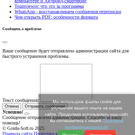
компьютере и Андроид-смартфоне
Teamviewer: что это за программа
WhatsApp - восстанавливаем сообщения переписки
Чем открыть PDF: особенности формата
Сообщить о проблеме
Ваше сообщение будет отправлено администрации сайта для
быстрого устранения проблемы.
Текст сообщения:
Мы используем файлы cookie для
Отмена
Отправить сообщение
улучшения вашего опыта на нашем
Успешно!
сайте. Продолжая использовать наш сайт,
Сообщение отправлено администрации. Спасибо за вашу
вы соглашаетесь с нашей
Политикой
помощь!
конфиденциальности
.
© Goida-Soft.ru 2025
Правила сайта
Политика конфиденциальности