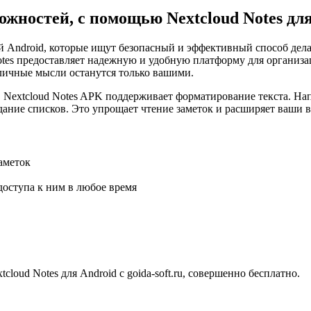
жностей, с помощью Nextcloud Notes дл
й Android, которые ищут безопасный и эффективный способ делат
otes предоставляет надежную и удобную платформу для организац
личные мысли останутся только вашими.
, Nextcloud Notes APK поддерживает форматирование текста. Н
дание списков. Это упрощает чтение заметок и расширяет ваши 
аметок
доступа к ним в любое время
oud Notes для Android с goida-soft.ru, совершенно бесплатно.