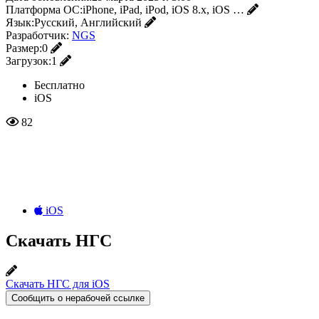
Платформа ОС:
iPhone, iPad, iPod, iOS 8.x, iOS …
Язык:
Русский, Английский
Разработчик:
NGS
Размер:
0
Загрузок:
1
Бесплатно
iOS
82
iOS
Скачать НГС
Скачать НГС для iOS
Сообщить о нерабочей ссылке