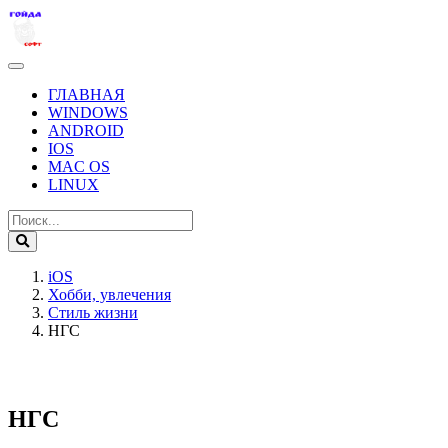
ГЛАВНАЯ
WINDOWS
ANDROID
IOS
MAC OS
LINUX
iOS
Хобби, увлечения
Стиль жизни
НГС
НГС