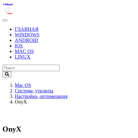
ГЛАВНАЯ
WINDOWS
ANDROID
IOS
MAC OS
LINUX
Mac OS
Система, утилиты
Настройка, оптимизация
OnyX
OnyX