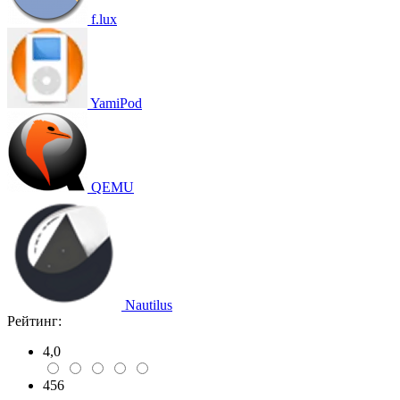
f.lux
YamiPod
QEMU
Nautilus
Рейтинг:
4,0
456