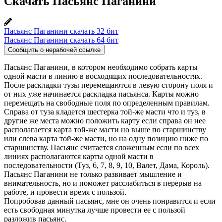
Скачать Пасьянс Паганини
Пасьянс Паганини скачать 32 бит
Пасьянс Паганини скачать 64 бит
Сообщить о нерабочей ссылке
Пасьянс Паганини, в котором необходимо собрать карты
одной масти в линию в восходящих последовательностях.
После раскладки тузы перемещаются в левую сторону поля и
от них уже начинается раскладка пасьянса. Карты можно
перемещать на свободные поля по определенным правилам.
Справа от туза кладется шестерка той-же масти что и туз, в
другие же места можно положить карту если справа он нее
располагается карта той-же масти но выше по старшинству
или слева карта той-же масти, но на одну позицию ниже по
старшинству. Пасьянс считается сложенным если по всех
линиях располагаются карты одной масти в
последовательности (Туз, 6, 7, 8, 9, 10, Валет, Дама, Король).
Пасьянс Паганини не только развивает мышление и
внимательность, но и поможет расслабиться в перерыв на
работе, и провести время с пользой.
Попробовав данный пасьянс, мне он очень понравится и если
есть свободная минутка лучше провести ее с пользой
разложив пасьянс.