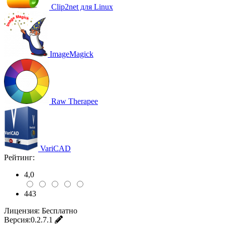
Clip2net для Linux
ImageMagick
Raw Therapee
VariCAD
Рейтинг:
4,0
443
Лицензия:
Бесплатно
Версия:
0.2.7.1