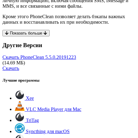
личную информацию, включая сообщения SMS, iMessage и
MMS, и все связанные с ними файлы.
Кроме этого PhoneClean позволяет делать бэкапы важных
данных и восстанавливать их при необходимости.
Показать больше
Другие Версии
Скачать PhoneClean
5.5.0.20191223
(14.69 МБ)
Скачать
Лучшие программы
Xee
VLC Media Player для Mac
TriTag
Syncthing для macOS