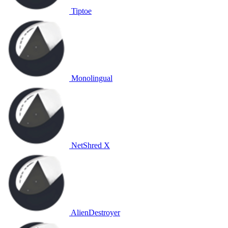
Tiptoe
Monolingual
NetShred X
AlienDestroyer