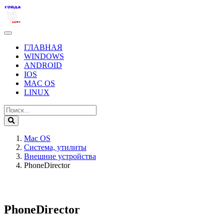
ГЛАВНАЯ
WINDOWS
ANDROID
IOS
MAC OS
LINUX
Mac OS
Система, утилиты
Внешние устройства
PhoneDirector
PhoneDirector