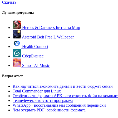
Скачать
Лучшие программы
Heroes & Darkness Битва за Мир
Asteroid Belt Free L Wallpaper
Health Connect
СберБизнес
Suno - AI Music
Вопрос ответ
Как научиться экономить деньги и вести бюджет семьи
Total Commander для Linux
Особенности формата APK: чем открыть файл на компью
Teamviewer: что это за программа
WhatsApp - восстанавливаем сообщения переписки
Чем открыть PDF: особенности формата