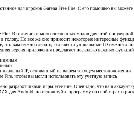
анное для игроков Garena Free Fire. С его помощью вы можете в
Fire. В отличие от многочисленных модов для этой популярной и
в в голову. Но все же оно приносит некоторые интересные фун
Все, что вам нужно сделать, это ввести уникальный ID нужного п
ледняя версия приложения предлагает несколько важных функций,
нонимным
ельный
 уникальный IP, основанный на вашем текущем местоположении
 Fire, чтобы вы могли использовать эту учетную запись
ено разработчиками игры Free Fire. Очевидно, что ваш аккаунт 
ZX для Android, но используйте программу на свой страх и риск