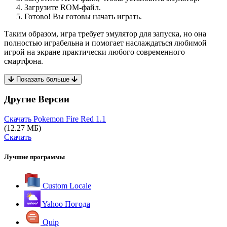
Загрузите ROM-файл.
Готово! Вы готовы начать играть.
Таким образом, игра требует эмулятор для запуска, но она
полностью играбельна и помогает наслаждаться любимой
игрой на экране практически любого современного
смартфона.
Показать больше
Другие Версии
Скачать Pokemon Fire Red
1.1
(12.27 МБ)
Скачать
Лучшие программы
Custom Locale
Yahoo Погода
Quip