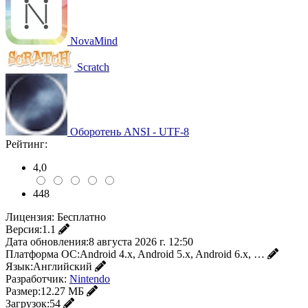
NovaMind
Scratch
Оборотень ANSI - UTF-8
Рейтинг:
4,0
448
Лицензия:
Бесплатно
Версия:
1.1
Дата обновления:
8 августа 2026 г. 12:50
Платформа ОС:
Android 4.x, Android 5.x, Android 6.x, …
Язык:
Английский
Разработчик:
Nintendo
Размер:
12.27 МБ
Загрузок:
54