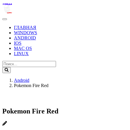
ГЛАВНАЯ
WINDOWS
ANDROID
IOS
MAC OS
LINUX
Android
Pokemon Fire Red
Pokemon Fire Red