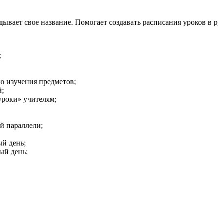
ывает свое название. Помогает создавать расписания уроков в 
;
о изучения предметов;
й;
уроки» учителям;
й параллели;
й день;
ый день;