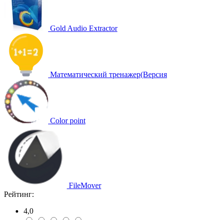
Gold Audio Extractor
Математический тренажер(Версия
Color point
FileMover
Рейтинг:
4,0