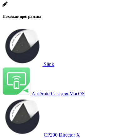
Похожие программы
Slink
AirDroid Cast для MacOS
CP290 Director X