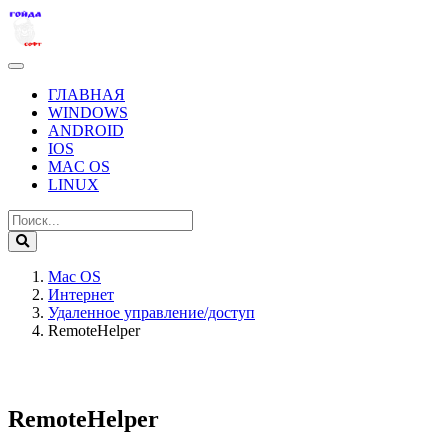
ГЛАВНАЯ
WINDOWS
ANDROID
IOS
MAC OS
LINUX
Mac OS
Интернет
Удаленное управление/доступ
RemoteHelper
RemoteHelper