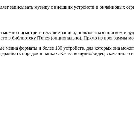
воляет записывать музыку с внешних устройств и онлайновых сер
а можно посмотреть текущие записи, пользоваться поиском и ау
его в библиотеку iTunes (опционально). Прямо из программы м
ые медиа форматы и более 130 устройств, для которых она может
рживать порядок в папках. Качество аудио/видео, скачанного и