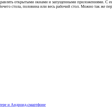
правлять открытыми окнами и запущенными приложениями. С ее
абочего стола, половина или весь рабочий стол. Можно так же 
тере и Андроид-смартфоне