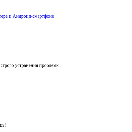
тере и Андроид-смартфоне
ыстрого устранения проблемы.
щь!