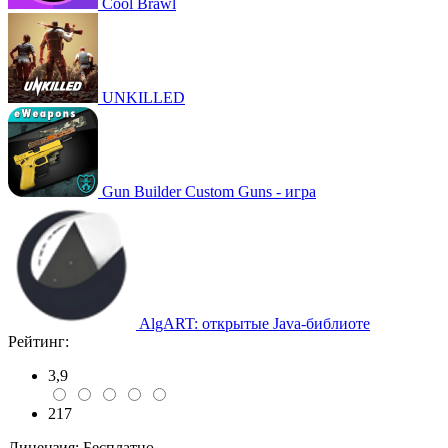
Cool Brawl
UNKILLED
Gun Builder Custom Guns - игра
AlgART: открытые Java-библиоте
Рейтинг:
3,9
217
Лицензия:
Бесплатно