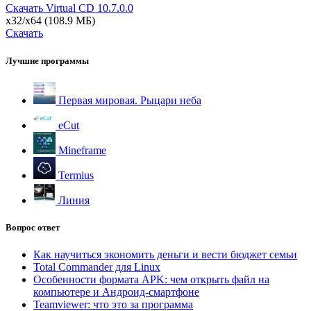
Скачать Virtual CD
10.7.0.0
x32/x64
(108.9 МБ)
Скачать
Лучшие программы
Первая мировая. Рыцари неба
eCut
Mineframe
Termius
Линия
Вопрос ответ
Как научиться экономить деньги и вести бюджет семьи
Total Commander для Linux
Особенности формата APK: чем открыть файл на
компьютере и Андроид-смартфоне
Teamviewer: что это за программа