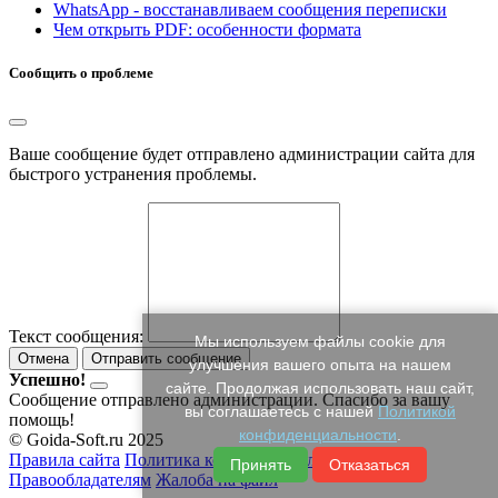
WhatsApp - восстанавливаем сообщения переписки
Чем открыть PDF: особенности формата
Сообщить о проблеме
Ваше сообщение будет отправлено администрации сайта для
быстрого устранения проблемы.
Текст сообщения:
Мы используем файлы cookie для
Отмена
Отправить сообщение
улучшения вашего опыта на нашем
Успешно!
сайте. Продолжая использовать наш сайт,
Сообщение отправлено администрации. Спасибо за вашу
вы соглашаетесь с нашей
Политикой
помощь!
конфиденциальности
.
© Goida-Soft.ru 2025
Правила сайта
Политика конфиденциальности
Принять
Отказаться
Правообладателям
Жалоба на файл