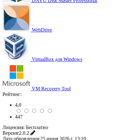
DAYU Disk Master Professional
WebDrive
VirtualBox для Windows
VM Recovery Tool
Рейтинг:
4,0
447
Лицензия:
Бесплатно
Версия:
2.0.2
Дата обновления:
25 июня 2026 г. 13:10