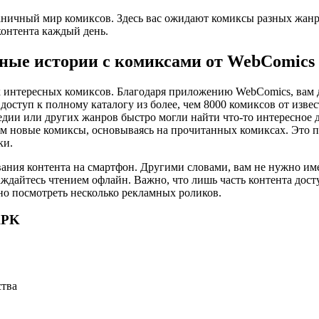
ничный мир комиксов. Здесь вас ожидают комиксы разных жанр
контента каждый день.
ьные истории с комиксами от WebComics
х интересных комиксов. Благодаря приложению WebComics, вам д
доступ к полному каталогу из более, чем 8000 комиксов от изв
медии или других жанров быстро могли найти что-то интересное 
ам новые комиксы, основываясь на прочитанных комиксах. Это 
ки.
ния контента на смартфон. Другими словами, вам не нужно име
аждайтесь чтением офлайн. Важно, что лишь часть контента дос
чно посмотреть несколько рекламных роликов.
APK
ства