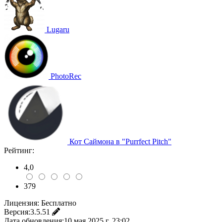
Lugaru
PhotoRec
Кот Саймона в "Purrfect Pitch"
Рейтинг:
4,0
379
Лицензия:
Бесплатно
Версия:
3.5.51
Дата обновления:
10 мая 2025 г. 23:02