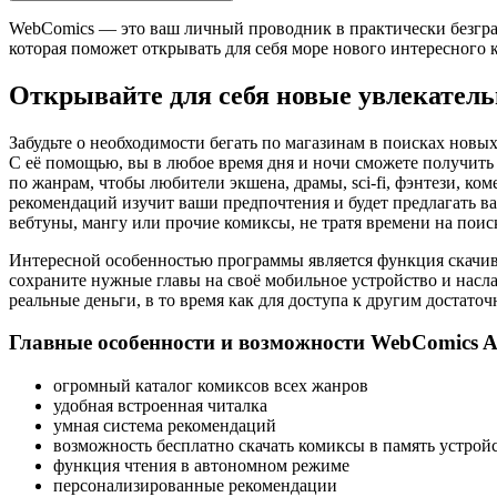
WebComics — это ваш личный проводник в практически безгра
которая поможет открывать для себя море нового интересного 
Открывайте для себя новые увлекател
Забудьте о необходимости бегать по магазинам в поисках новы
С её помощью, вы в любое время дня и ночи сможете получить 
по жанрам, чтобы любители экшена, драмы, sci-fi, фэнтези, ко
рекомендаций изучит ваши предпочтения и будет предлагать в
вебтуны, мангу или прочие комиксы, не тратя времени на поис
Интересной особенностью программы является функция скачива
сохраните нужные главы на своё мобильное устройство и насл
реальные деньги, в то время как для доступа к другим достато
Главные особенности и возможности WebComics 
огромный каталог комиксов всех жанров
удобная встроенная читалка
умная система рекомендаций
возможность бесплатно скачать комиксы в память устрой
функция чтения в автономном режиме
персонализированные рекомендации