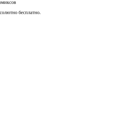
омиксов
бсолютно бесплатно.