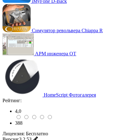
iMyFone D-Back
Симулятор револьвера Chiappa R
АРМ инженера ОТ
HomeScript Фотогалерея
Рейтинг:
4,0
388
Лицензия:
Бесплатно
Версия:
3.2.53