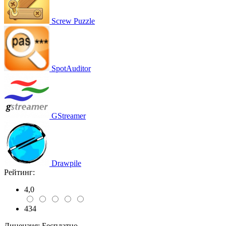
Screw Puzzle
SpotAuditor
GStreamer
Drawpile
Рейтинг:
4,0
434
Лицензия:
Бесплатно