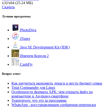
x32/x64
(25.24 МБ)
Скачать
Лучшие программы
PhotoDiva
iTunes
Java SE Development Kit (JDK)
Именем Короля 2
CashFly
Вопрос ответ
Как научиться экономить деньги и вести бюджет семьи
Total Commander для Linux
Особенности формата APK: чем открыть файл на
компьютере и Андроид-смартфоне
Teamviewer: что это за программа
WhatsApp - восстанавливаем сообщения переписки