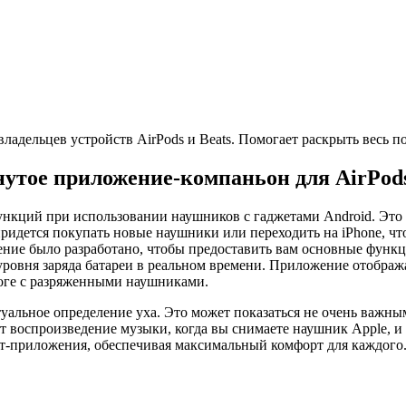
адельцев устройств AirPods и Beats. Помогает раскрыть весь п
нутое приложение-компаньон для AirPod
ункций при использовании наушников с гаджетами Android. Это
м придется покупать новые наушники или переходить на iPhone, 
ение было разработано, чтобы предоставить вам основные функци
овня заряда батареи в реальном времени. Приложение отобража
роге с разряженными наушниками.
льное определение уха. Это может показаться не очень важным,
воспроизведение музыки, когда вы снимаете наушник Apple, и в
ст-приложения, обеспечивая максимальный комфорт для каждого