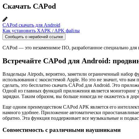
Скачать CAPod
CAPod скачать для Android
Как установить XAPK / APK файлы
Сообщить о нерабочей ссылке
CAPod — это незаменимое ПО, разработанное специально для вл
Встречайте CAPod для Android: продви
Владельцы Airpods, вероятно, заметили ограниченный набор ф
использования с экосистемой Apple. Но это не значит, что ва
сделать, это бесплатно скачать CAPod для Android. Это прилож
Одной из главных функций приложения является мониторинг ур
зарядки. Таким образом, вы больше никогда не окажетесь в до
Еще одним преимуществом CAPod APK является его интеллектуа
намного удобнее. Приложение автоматически приостанавливает 
обратно. Эта функция поддерживает все музыкальные и подка
Совместимость с различными наушниками