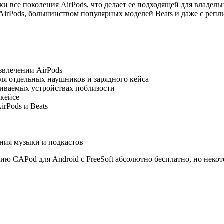
 все поколения AirPods, что делает ее подходящей для владель
AirPods, большинством популярных моделей Beats и даже с репл
звлечении AirPods
для отдельных наушников и зарядного кейса
иваемых устройствах поблизости
 кейсе
rPods и Beats
ния музыки и подкастов
ию CAPod для Android с FreeSoft абсолютно бесплатно, но нек