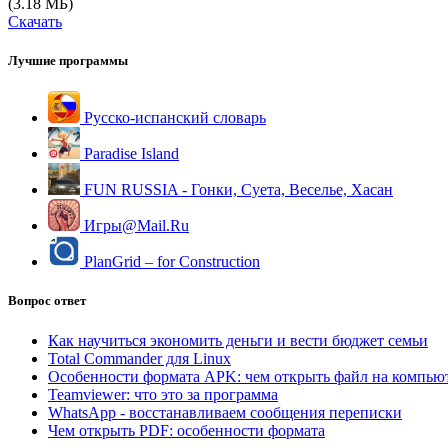
(3.18 МБ)
Скачать
Лучшие программы
Русско-испанский словарь
Paradise Island
FUN RUSSIA - Гонки, Cуета, Веселье, Хасан
Игры@Mail.Ru
PlanGrid – for Construction
Вопрос ответ
Как научиться экономить деньги и вести бюджет семьи
Total Commander для Linux
Особенности формата APK: чем открыть файл на компью
Teamviewer: что это за программа
WhatsApp - восстанавливаем сообщения переписки
Чем открыть PDF: особенности формата