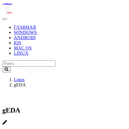
ГЛАВНАЯ
WINDOWS
ANDROID
IOS
MAC OS
LINUX
Linux
gEDA
gEDA