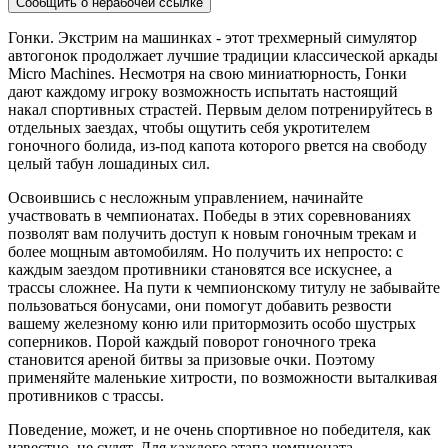
Сообщить о нерабочей ссылке
Гонки. Экстрим на машинках - этот трехмерный симулятор
автогонок продолжает лучшие традиции классической аркады
Micro Machines. Несмотря на свою миниатюрность, Гонки
дают каждому игроку возможность испытать настоящий
накал спортивных страстей. Первым делом потренируйтесь в
отдельных заездах, чтобы ощутить себя укротителем
гоночного болида, из-под капота которого рвется на свободу
целый табун лошадиных сил.
Освоившись с несложным управлением, начинайте
участвовать в чемпионатах. Победы в этих соревнованиях
позволят вам получить доступ к новым гоночным трекам и
более мощным автомобилям. Но получить их непросто: с
каждым заездом противники становятся все искуснее, а
трассы сложнее. На пути к чемпионскому титулу не забывайте
пользоваться бонусами, они помогут добавить резвости
вашему железному коню или притормозить особо шустрых
соперников. Порой каждый поворот гоночного трека
становится ареной битвы за призовые очки. Поэтому
применяйте маленькие хитрости, по возможности выталкивая
противников с трассы.
Поведение, может, и не очень спортивное но победителя, как
известно, не судят. Для каждого этапа чемпионата